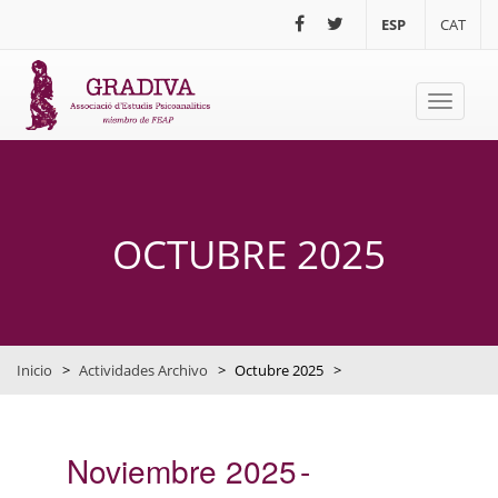
Pasar al contenido principal
ESP
CAT
Toggle
navigati
OCTUBRE 2025
Inicio
>
Actividades Archivo
>
Octubre 2025
>
Noviembre 2025