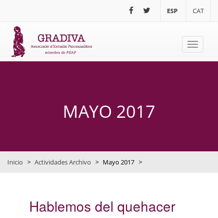
Pasar al contenido principal
ESP
CAT
Toggle
navigati
MAYO 2017
Inicio
>
Actividades Archivo
>
Mayo 2017
>
Hablemos del quehacer