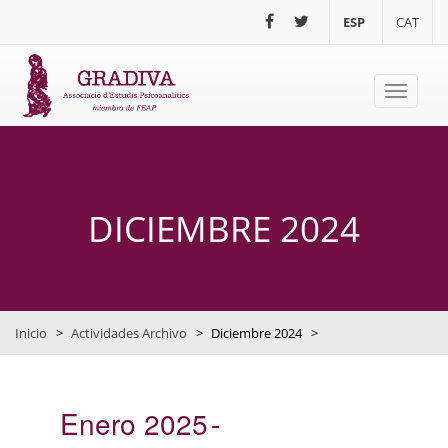
Pasar al contenido principal
ESP
CAT
Toggle
navigati
DICIEMBRE 2024
Inicio
>
Actividades Archivo
>
Diciembre 2024
>
Enero 2025