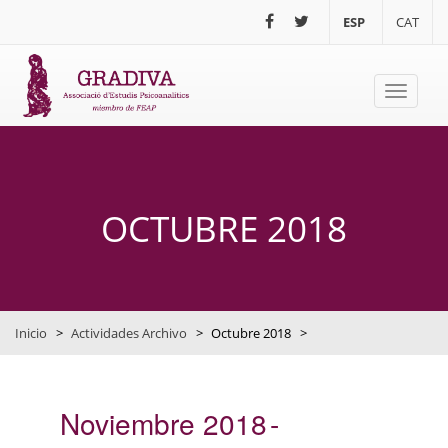
Pasar al contenido principal
ESP
CAT
Toggle
navigati
OCTUBRE 2018
Inicio
>
Actividades Archivo
>
Octubre 2018
>
Noviembre 2018