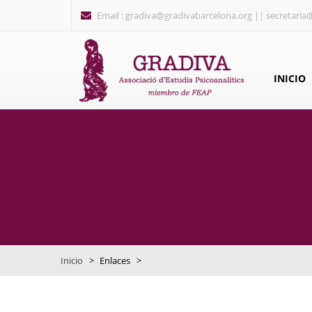
Pasar al contenido principal
Email : gradiva@gradivabarcelona.org || secretaria
INICIO
Inicio
>
Enlaces
>