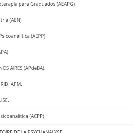
coterapia para Graduados (AEAPG)
tría (AEN)
Psicoanalítica (AEPP)
APA)
OS AIRES (APdeBA).
RID. APM.
ISE.
sicoanalítica (ACPP)
TOIRE DE LA PSYCHANALYSE.