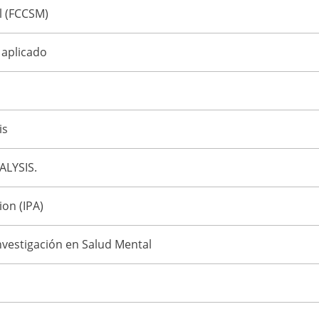
l (FCCSM)
 aplicado
is
LYSIS.
ion (IPA)
nvestigación en Salud Mental