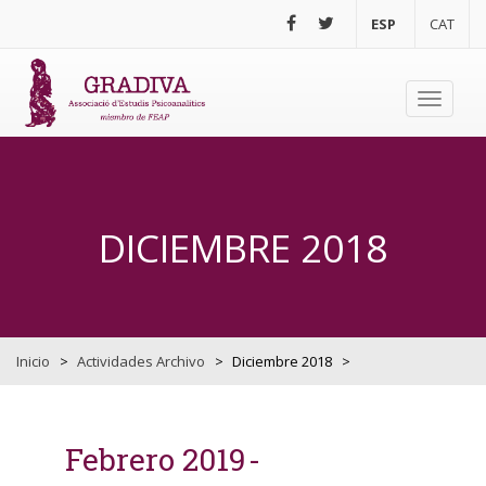
Pasar al contenido principal
ESP
CAT
Toggle
navigati
DICIEMBRE 2018
Inicio
>
Actividades Archivo
>
Diciembre 2018
>
Febrero 2019