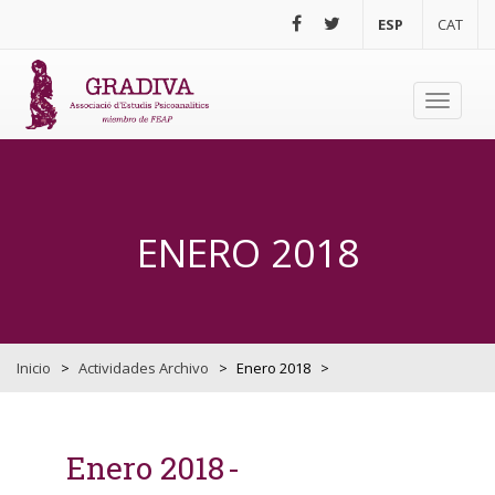
Pasar al contenido principal
ESP
CAT
Toggle
navigati
ENERO 2018
Inicio
>
Actividades Archivo
>
Enero 2018
>
Enero 2018