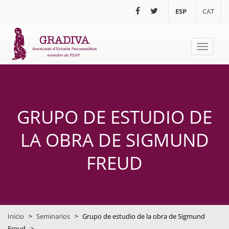
Pasar al contenido principal
ESP
CAT
Toggle
navigati
GRUPO DE ESTUDIO DE
LA OBRA DE SIGMUND
FREUD
Inicio
>
Seminarios
>
Grupo de estudio de la obra de Sigmund
Freud
>