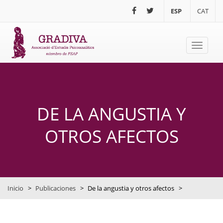
Pasar al contenido principal
ESP
CAT
Toggle
navigati
DE LA ANGUSTIA Y
OTROS AFECTOS
Inicio
>
Publicaciones
>
De la angustia y otros afectos
>