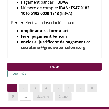
Pagament bancari :
BBVA
Número de compte:
IBAN: ES47 0182
1016 5102 0000 1748
(BBVA)
Per fer efectiva la inscripció, s'ha de:
omplir aquest formulari
fer el pagament bancari
enviar el justificant de pagament a:
secretaria@gradivabarcelona.org
Enviar
sobre Inscripció a: "Introducció al neuropsicoanàlisis:
Leer más
conceptes i implicacions clíniques"
1
2
3
4
5
6
7
8
9
…
siguiente
último