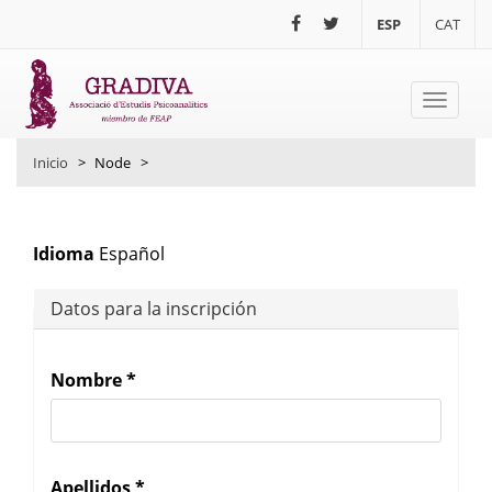
Pasar al contenido principal
ESP
CAT
Toggle
navigati
Inicio
>
Node
>
Idioma
Español
Datos para la inscripción
Nombre
*
Apellidos
*