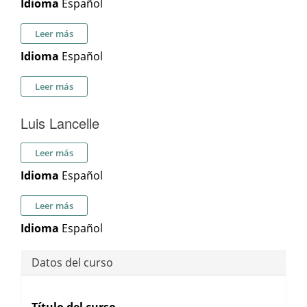
Idioma
Español
sobre LA CREACIÓN DE CONTINENTES PSÍQUICOS CON
Leer más
NIÑOS Y JÓVENES DEL ESPECTRO AUTISTA
Idioma
Español
sobre Inscripción actividad gratuita - Presentación
Leer más
Adolfo Berenstein
Luis Lancelle
sobre Luis Lancelle
Leer más
Idioma
Español
sobre Inscripción a: "El psicoterapeuta como agente de
Leer más
salud"
Idioma
Español
Datos del curso
Título del curso