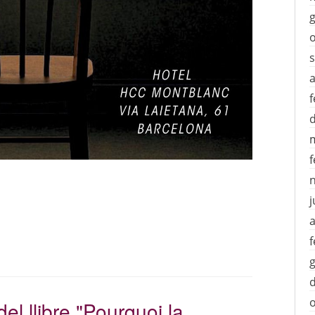
a
f
f
j
a
f
el llibre "Pourquoi la