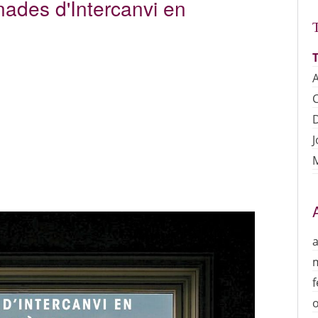
nades d'Intercanvi en
T
A
C
J
a
f