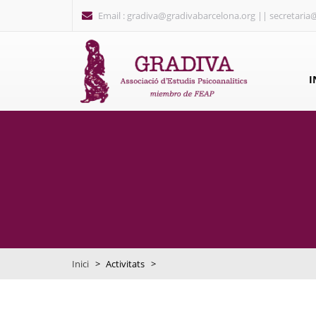
Vés al contingut
Email : gradiva@gradivabarcelona.org || secretaria
I
Inici
>
Activitats
>