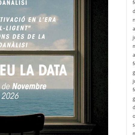
f
j
a
f
j
f