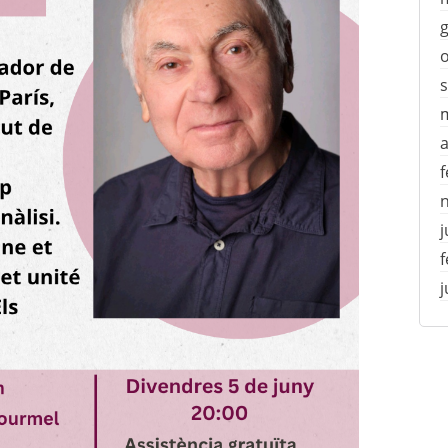
a
f
j
f
j