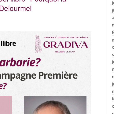
j
 Delourmel
j
a
f
j
j
f