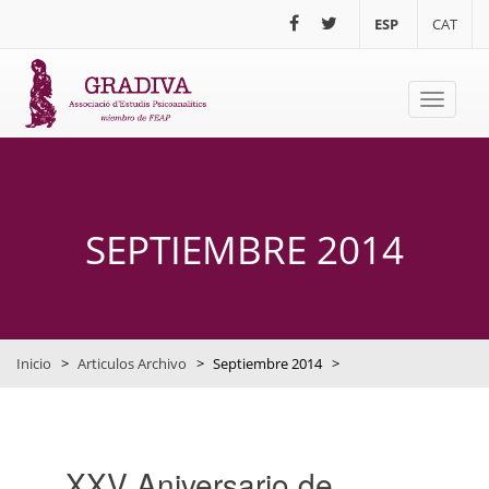
Pasar al contenido principal
ESP
CAT
Toggle
navigati
SEPTIEMBRE 2014
Inicio
>
Articulos Archivo
>
Septiembre 2014
>
XXV Aniversario de